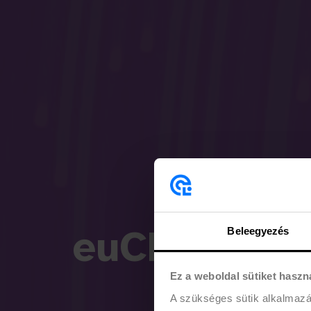
euChance az
Beleegyezés
Ez a weboldal sütiket haszn
Egy progr
A szükséges sütik alkalmaz