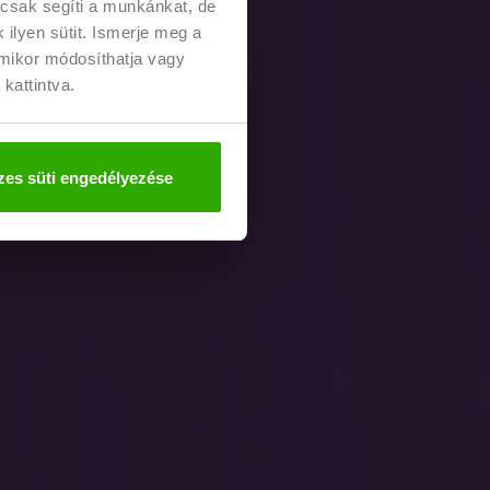
 csak segíti a munkánkat, de
ilyen sütit. Ismerje meg a
rmikor módosíthatja vagy
 kattintva.
es süti engedélyezése