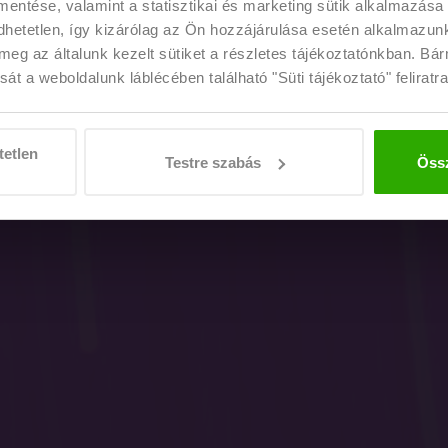
 mentése, valamint a statisztikai és marketing sütik alkalmazása
etetlen, így kizárólag az Ön hozzájárulása esetén alkalmazunk 
meg az általunk kezelt sütiket a részletes tájékoztatónkban. Bá
át a weboldalunk láblécében található "Süti tájékoztató" feliratra
Érdekel a program!
tetlen
Testre szabás
Össz