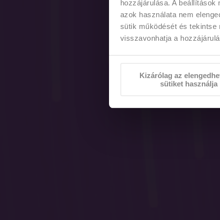
hozzájárulása. A beállítások
azok használata nem elengedh
sütik működését és tekintse 
visszavonhatja a hozzájárulás
Kizárólag az elengedhe
sütiket használja