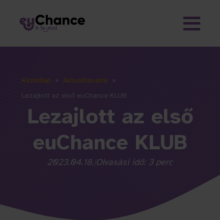
Kezdőlap
»
Aktualitásaink
»
Lezajlott az első euChance KLUB
Lezajlott az első
euChance KLUB
2023.04.18.
|
Olvasási idő: 3 perc