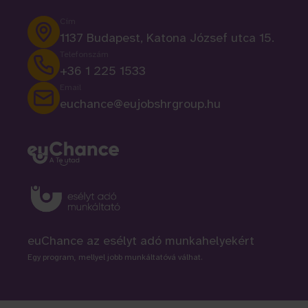
Cím
1137 Budapest, Katona József utca 15.
Telefonszám
+36 1 225 1533
Email
euchance@eujobshrgroup.hu
euChance az esélyt adó munkahelyekért
Egy program, mellyel jobb munkáltatóvá válhat.