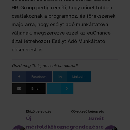
HR-Group pedig reméli, hogy minél többen
csatlakoznak a programhoz, és törekszenek
majd arra, hogy esélyt adó munkáltatóvá
váljanak, megszerezve ezzel az euChance
által létrehozott Esélyt Adó Munkáltató
elismerést is.
Oszd meg Te is, de csak ha akarod!
Facebook
Linkedin
Email
X
Előző bejegyzés
Következő bejegyzés
Új
Ismét
mérföldkőhöz
megrendezésre