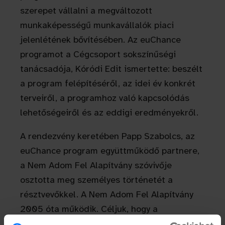
szerepet vállalni a megváltozott
munkaképességű munkavállalók piaci
jelenlétének bővítésében. Az euChance
programot a Cégcsoport sokszínűségi
tanácsadója, Kóródi Edit ismertette: beszélt
a program felépítéséről, az idei év konkrét
terveiről, a programhoz való kapcsolódás
lehetőségeiről és az eddigi eredményekről.
A rendezvény keretében Papp Szabolcs, az
euChance program együttműködő partnere,
a Nem Adom Fel Alapítvány szóvivője
osztotta meg személyes történetét a
résztvevőkkel. A Nem Adom Fel Alapítvány
2005 óta működik. Céljuk, hogy a
társadalom hátrányos helyzetű tagjai