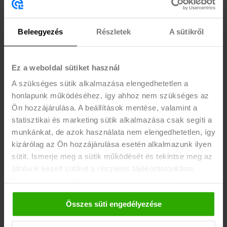
higgyenek abban, hogy szükség van a
tehetségükre, és ha nem adják fel, képesek
Beleegyezés
Részletek
A sütikről
lehetnek a sikerre, az értékteremtésre.
Méri Tamás, az Access4you társalapítója is
Ez a weboldal sütiket használ
részt vett az eseményen, aki nemcsak a
A szükséges sütik alkalmazása elengedhetetlen a
szervezet munkájáról beszélt, hanem szót
honlapunk működéséhez, így ahhoz nem szükséges az
Ön hozzájárulása. A beállítások mentése, valamint a
ejtett az ESG (Environmental – környezeti,
statisztikai és marketing sütik alkalmazása csak segíti a
Social – társadalmi és Governance –
munkánkat, de azok használata nem elengedhetetlen, így
irányítási) riport fontosságáról is, és hogy
kizárólag az Ön hozzájárulása esetén alkalmazunk ilyen
miként kapcsolódik ez a megváltozott
sütit. Ismerje meg a sütik működését és tekintse meg az
munkaképességű munkavállalók
általunk kezelt sütiket a részletes tájékoztatónkban.
Bármikor módosíthatja vagy visszavonhatja a
foglalkoztatásához. Az Access4you 2019 óta
hozzájárulását a weboldalunk láblécében található "Süti
dolgozik azért, hogy akadálymentes
Összes süti engedélyezése
tájékoztató" feliratra kattintva.
helyszínekről információkat szolgáltassanak.