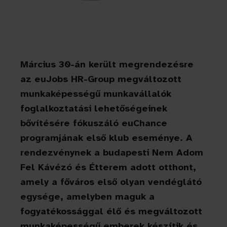
Március 30-án került megrendezésre
az euJobs HR-Group megváltozott
munkaképességű munkavállalók
foglalkoztatási lehetőségeinek
bővítésére fókuszáló euChance
programjának első klub eseménye. A
rendezvénynek a budapesti Nem Adom
Fel Kávézó és Étterem adott otthont,
amely a főváros első olyan vendéglátó
egysége, amelyben maguk a
fogyatékossággal élő és megváltozott
munkaképességű emberek készítik és