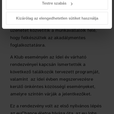
Az általuk kiállított tanúsítványt azok az
Testre szabás
intézmények és szervezetek kaphatják meg,
akik megfelelnek az adott kritériumoknak. A
Kizárólag az elengedhetetlen sütiket használja
tanúsítvány elnyerésével a vállalatok azt az
üzenetet közvetítik a munkavállalóik felé,
hogy felkészültek az akadálymentes
foglalkoztatásra.
A Klub eseményén az idei év várható
rendezvényei kapcsán ismertették a
következő találkozók tervezett programját,
valamint az idei évben megszervezésre
kerülő önkéntes közösségi eseményeket,
amelyre szintén várják a jelentkezőket.
Ez a rendezvény volt az első nyilvános lépés
az euChance életre hívása óta, az euJobs