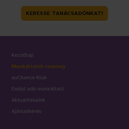
KERESSE TANÁCSADÓNKAT!
Kezdőlap
Munkáltatói csomag
euChance Klub
Esélyt adó munkáltató
Aktualitásaink
Ajánlatkérés