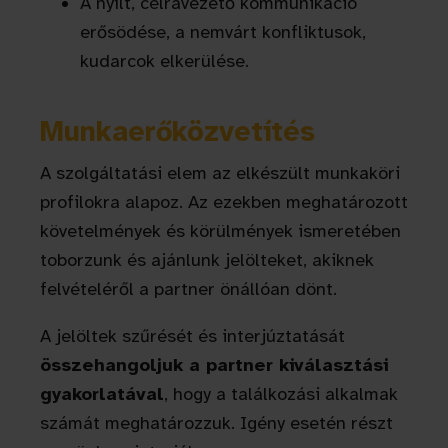
A nyílt, célravezető kommunikáció
erősödése, a nemvárt konfliktusok,
kudarcok elkerülése.
Munkaerőközvetítés
A szolgáltatási elem az elkészült munkaköri
profilokra alapoz. Az ezekben meghatározott
követelmények és körülmények ismeretében
toborzunk és ajánlunk jelölteket, akiknek
felvételéről a partner önállóan dönt.
A jelöltek szűrését és interjúztatását
összehangoljuk a partner kiválasztási
gyakorlatával
, hogy a találkozási alkalmak
számát meghatározzuk. Igény esetén részt