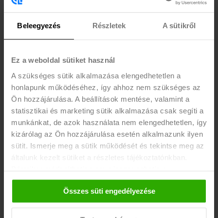
mentor jelentősen javítja a bekerülés és a
megtartás esélyeit a megváltozott
Beleegyezés
Részletek
A sütikről
munkaképességű munkavállalók számára.
A felkészítés során mind az adminisztratív,
Ez a weboldal sütiket használ
szabályozási, mind a támogatói ismeretek
A szükséges sütik alkalmazása elengedhetetlen a
elsajátítására hangsúlyt fektetünk.
honlapunk működéséhez, így ahhoz nem szükséges az
Mindeközben a résztvevők élményekhez is
Ön hozzájárulása. A beállítások mentése, valamint a
jutnak és bővülnek a kompetenciáik, amellyel
statisztikai és marketing sütik alkalmazása csak segíti a
a szerepüket sikeresen be tudják tölteni.
munkánkat, de azok használata nem elengedhetetlen, így
kizárólag az Ön hozzájárulása esetén alkalmazunk ilyen
A felkészítés 2x6 órás, online vagy
sütit. Ismerje meg a sütik működését és tekintse meg az
általunk kezelt sütiket a részletes tájékoztatónkban.
személyes jelenléttel szervezett workshop
Bármikor módosíthatja vagy visszavonhatja a
keretében érhető el.
A részvevők
hozzájárulását a weboldalunk láblécében található "Süti
tanúsítványt kapnak. Szakértő
Összes süti engedélyezése
tájékoztató" feliratra kattintva.
partnerünk a felkészítésben a SZTÁV
Felnőttképző Zrt.