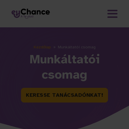
Kezdőlap
»
Munkáltatói csomag
Munkáltatói
csomag
KERESSE TANÁCSADÓNKAT!