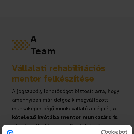
A
Team
Vállalati rehabilitációs
mentor felkészítése
A jogszabály lehetőséget biztosít arra, hogy
amennyiben már dolgozik megváltozott
munkaképességű munkavállaló a cégnél,
a
kötelező kvótába mentor munkatárs is
elszámolható
legyen. Egy felkészült