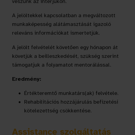
veszünk az interjúkon.
A jelöltekkel kapcsolatban a megváltozott
munkaképesség alátámasztását igazoló
releváns információkat ismertetjük.
A jelölt felvételét követően egy hónapon át
követjük a beilleszkedését, szükség szerint
támogatjuk a folyamatot mentorálással.
Eredmény:
Értékteremtő munkatárs(ak) felvétele.
Rehabilitációs hozzájárulás befizetési
kötelezettség csökkentése.
Assistance szolgáltatás