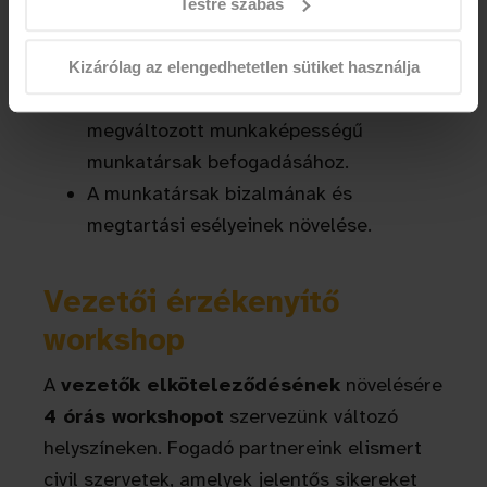
Testre szabás
Eredmény:
Kizárólag az elengedhetetlen sütiket használja
Érdemi tudás a szervezetben a
megváltozott munkaképességű
munkatársak befogadásához.
A munkatársak bizalmának és
megtartási esélyeinek növelése.
Vezetői érzékenyítő
workshop
A
vezetők elköteleződésének
növelésére
4 órás workshopot
szervezünk változó
helyszíneken. Fogadó partnereink elismert
civil szervetek, amelyek jelentős sikereket