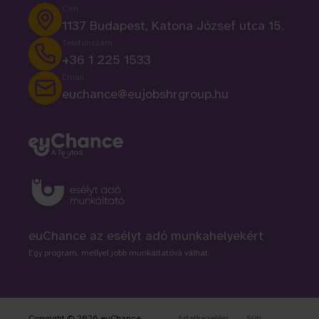
Cím
1137 Budapest, Katona József utca 15.
Telefonszám
+36 1 225 1533
Email
euchance@eujobshrgroup.hu
euChance az esélyt adó munkahelyekért
Egy program, mellyel jobb munkáltatóvá válhat.
Copyright © 2026 euChance -
Adatkezelési
Süti