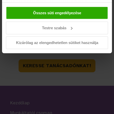
Bármikor módosíthatja vagy visszavonhatja a
hozzájárulását a weboldalunk láblécében található "Süti
Összes süti engedélyezése
tájékoztató" feliratra kattintva.
Testre szabás
Kizárólag az elengedhetetlen sütiket használja
KERESSE TANÁCSADÓNKAT!
Kezdőlap
Munkáltatói csomag