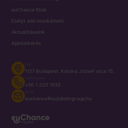
euChance Klub
Esélyt adó munkáltató
Aktualitásaink
Ajánlatkérés
Cím
1137 Budapest, Katona József utca 15.
Telefonszám
+36 1 225 1533
Email
euchance@eujobshrgroup.hu