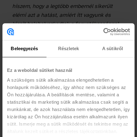
hiszem, hogy a legtöbb embernél sikerült
elérni azt a hatást, amiért itt vagyunk és
kicsit belehelyezkedtek a fogyatékossággal
élők világába, még ha csak pár percre is.
Rengetegen hálásak voltak az élményért és
Beleegyezés
Részletek
A sütikről
biztattak minket, hogy folytassuk, mert még
több ilyen kellene. A Nem Adom Fel csapata
is azon volt, hogy ilyen rendezvényekre még
Ez a weboldal sütiket használ
többet mehessenek, hogy szemléletformáló
A szükséges sütik alkalmazása elengedhetetlen a
játékokkal formálhassák az emberek
honlapunk működéséhez, így ahhoz nem szükséges az
nézőpontját.”
Ön hozzájárulása. A beállítások mentése, valamint a
statisztikai és marketing sütik alkalmazása csak segíti a
munkánkat, de azok használata nem elengedhetetlen, így
kizárólag az Ön hozzájárulása esetén alkalmazunk ilyen
sütit. Ismerje meg a sütik működését és tekintse meg az
általunk kezelt sütiket a részletes tájékoztatónkban.