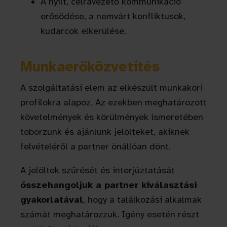
A nyílt, célravezető kommunikáció
erősödése, a nemvárt konfliktusok,
kudarcok elkerülése.
Munkaerőközvetítés
A szolgáltatási elem az elkészült munkaköri
profilokra alapoz. Az ezekben meghatározott
követelmények és körülmények ismeretében
toborzunk és ajánlunk jelölteket, akiknek
felvételéről a partner önállóan dönt.
A jelöltek szűrését és interjúztatását
összehangoljuk a partner kiválasztási
gyakorlatával
, hogy a találkozási alkalmak
számát meghatározzuk. Igény esetén részt