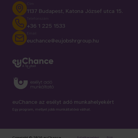
Cím
1137 Budapest, Katona József utca 15.
Telefonszám
+36 1 225 1533
Email
euchance@eujobshrgroup.hu
euChance az esélyt adó munkahelyekért
Egy program, mellyel jobb munkáltatóvá válhat.
Copyright © 2026 euChance -
Adatkezelési
Süti