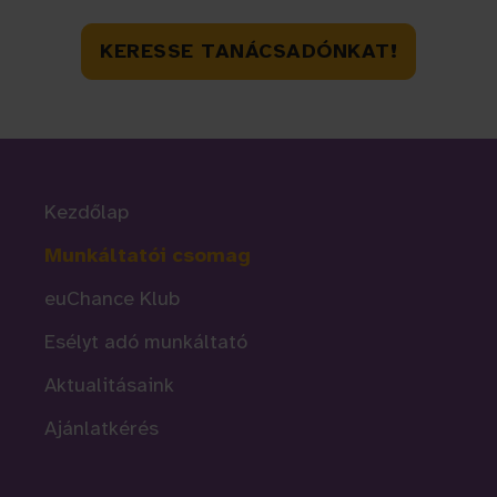
KERESSE TANÁCSADÓNKAT!
Kezdőlap
Munkáltatói csomag
euChance Klub
Esélyt adó munkáltató
Aktualitásaink
Ajánlatkérés