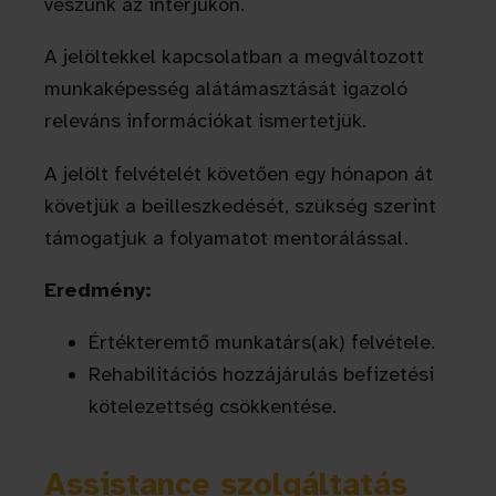
veszünk az interjúkon.
A jelöltekkel kapcsolatban a megváltozott
munkaképesség alátámasztását igazoló
releváns információkat ismertetjük.
A jelölt felvételét követően egy hónapon át
követjük a beilleszkedését, szükség szerint
támogatjuk a folyamatot mentorálással.
Eredmény:
Értékteremtő munkatárs(ak) felvétele.
Rehabilitációs hozzájárulás befizetési
kötelezettség csökkentése.
Assistance szolgáltatás