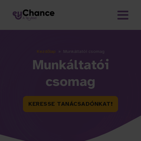
Kezdőlap
»
Munkáltatói csomag
Munkáltatói
csomag
KERESSE TANÁCSADÓNKAT!