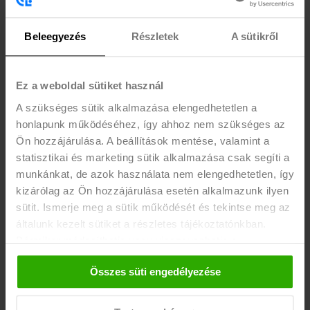
mentor jelentősen javítja a bekerülés és a
megtartás esélyeit a megváltozott
Beleegyezés
Részletek
A sütikről
munkaképességű munkavállalók számára.
A felkészítés során mind az adminisztratív,
Ez a weboldal sütiket használ
szabályozási, mind a támogatói ismeretek
A szükséges sütik alkalmazása elengedhetetlen a
elsajátítására hangsúlyt fektetünk.
honlapunk működéséhez, így ahhoz nem szükséges az
Mindeközben a résztvevők élményekhez is
Ön hozzájárulása. A beállítások mentése, valamint a
jutnak és bővülnek a kompetenciáik, amellyel
statisztikai és marketing sütik alkalmazása csak segíti a
a szerepüket sikeresen be tudják tölteni.
munkánkat, de azok használata nem elengedhetetlen, így
kizárólag az Ön hozzájárulása esetén alkalmazunk ilyen
A felkészítés 2x6 órás, online vagy
sütit. Ismerje meg a sütik működését és tekintse meg az
általunk kezelt sütiket a részletes tájékoztatónkban.
személyes jelenléttel szervezett workshop
Bármikor módosíthatja vagy visszavonhatja a
keretében érhető el.
A részvevők
hozzájárulását a weboldalunk láblécében található "Süti
tanúsítványt kapnak. Szakértő
Összes süti engedélyezése
tájékoztató" feliratra kattintva.
partnerünk a felkészítésben a SZTÁV
Felnőttképző Zrt.