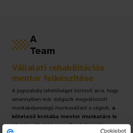
A
Team
Vállalati rehabilitációs
mentor felkészítése
A jogszabály lehetőséget biztosít arra, hogy
amennyiben már dolgozik megváltozott
munkaképességű munkavállaló a cégnél,
a
kötelező kvótába mentor munkatárs is
elszámolható
legyen. Egy felkészült