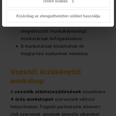
Testre szabás
Eredmény:
Kizárólag az elengedhetetlen sütiket használja
Érdemi tudás a szervezetben a
megváltozott munkaképességű
munkatársak befogadásához.
A munkatársak bizalmának és
megtartási esélyeinek növelése.
Vezetői érzékenyítő
workshop
A
vezetők elköteleződésének
növelésére
4 órás workshopot
szervezünk változó
helyszíneken. Fogadó partnereink elismert
civil szervetek, amelyek jelentős sikereket