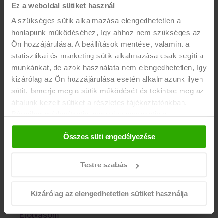
Ez a weboldal sütiket használ
A szükséges sütik alkalmazása elengedhetetlen a
honlapunk működéséhez, így ahhoz nem szükséges az
Ön hozzájárulása. A beállítások mentése, valamint a
statisztikai és marketing sütik alkalmazása csak segíti a
munkánkat, de azok használata nem elengedhetetlen, így
2023.03.08.
kizárólag az Ön hozzájárulása esetén alkalmazunk ilyen
Meghívó - euChance KLUB
sütit. Ismerje meg a sütik működését és tekintse meg az
általunk kezelt sütiket a részletes tájékoztatónkban.
Bármikor módosíthatja vagy visszavonhatja a
hozzájárulását a weboldalunk láblécében található "Süti
Olvasási idő: 1 perc
Összes süti engedélyezése
tájékoztató" feliratra kattintva.
Meghívó - Elindult az euChance program,
melynek egyik kulcs eleme a networking
Testre szabás
lehetőséget biztosító euChance KLUB.
Kizárólag az elengedhetetlen sütiket használja
Elolvasom