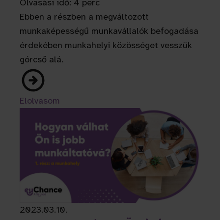
Olvasási idő: 4 perc
Ebben a részben a megváltozott
munkaképességű munkavállalók befogadása
érdekében munkahelyi közösséget vesszük
górcső alá.
Elolvasom
2023.03.10.