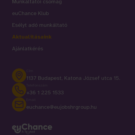
Munkáltatói csomag
euChance Klub
Esélyt adó munkáltató
Aktualitásaink
Ajánlatkérés
Cím
1137 Budapest, Katona József utca 15.
Telefonszám
+36 1 225 1533
Email
euchance@eujobshrgroup.hu