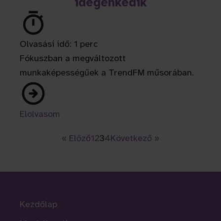
idegenkedik
Olvasási idő: 1 perc
Fókuszban a megváltozott
munkaképességűek a TrendFM műsorában.
Elolvasom
« Előző
1
2
3
4
Következő »
Kezdőlap